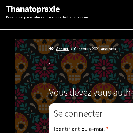
Aller
Aller
Thanatopraxie
à
au
Révisions et préparation au concours de thanatopraxie
la
contenu
navigation
Accueil
Concours 2021 anatomie.
Vous devez vous authen
Se connecter
Obligatoi
Identifiant ou e-mail
*