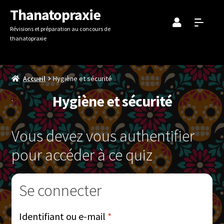
Aller
Aller
Thanatopraxie
à
au
Révisions et préparation au concours de
la
contenu
thanatopraxie
navigation
Accueil
Hygiène et sécurité
Hygiène et sécurité
Vous devez vous authentifier
pour accéder à ce quiz
Se connecter
Obligatoire
Identifiant ou e-mail
*