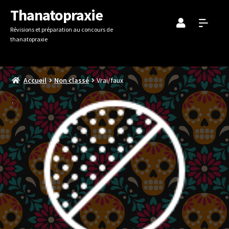
Aller
Aller
Thanatopraxie
à
au
Révisions et préparation au concours de
la
contenu
thanatopraxie
navigation
Accueil
Non classé
Vrai/faux