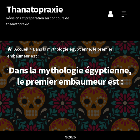
Aller
Aller
Thanatopraxie
à
au
Révisions et préparation au concours de
la
contenu
thanatopraxie
navigation
Accueil
Dans la mythologie égyptienne, le premier
embaumeur est :
Dans la mythologie égyptienne,
le premier embaumeur est :
© 2026