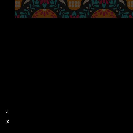
Fb
Ig