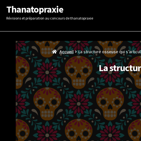
Aller
Aller
Thanatopraxie
à
au
Révisions et préparation au concours de thanatopraxie
la
contenu
navigation
Accueil
La structure osseuse qui s’articule
La structur