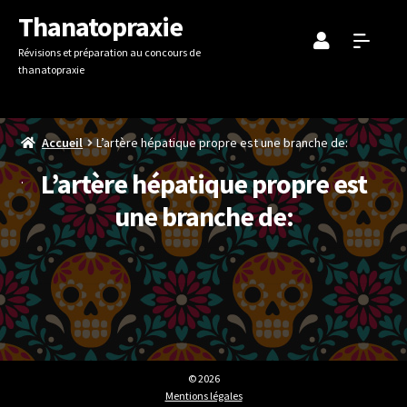
Aller
Aller
Thanatopraxie
à
au
Révisions et préparation au concours de
la
contenu
thanatopraxie
navigation
Accueil
L’artère hépatique propre est une branche de:
L’artère hépatique propre est
une branche de:
© 2026
Mentions légales