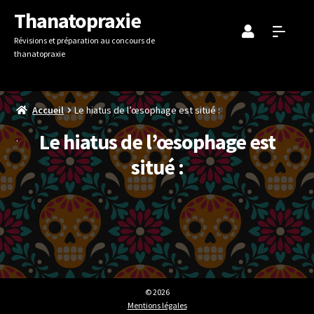
Aller
Aller
Thanatopraxie
à
au
Révisions et préparation au concours de
la
contenu
thanatopraxie
navigation
Accueil
Le hiatus de l’œsophage est situé :
Le hiatus de l’œsophage est
situé :
© 2026
Mentions légales