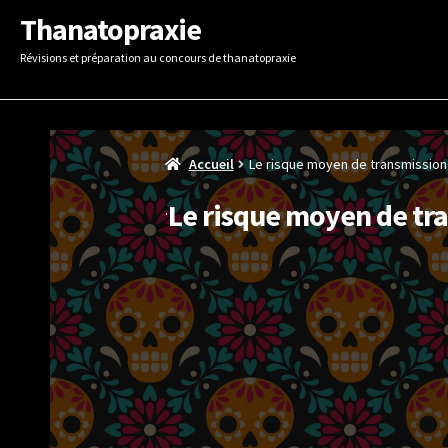
Aller
Aller
Thanatopraxie
à
au
Révisions et préparation au concours de thanatopraxie
la
contenu
navigation
Accueil
Le risque moyen de transmission 
Le risque moyen de tr