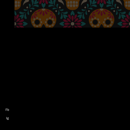
Fb
Ig