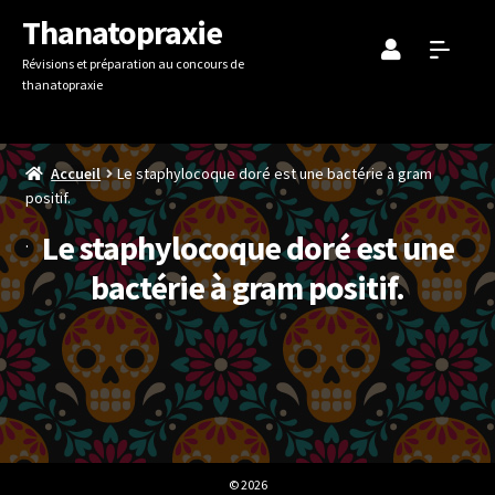
Aller
Aller
Thanatopraxie
à
au
Révisions et préparation au concours de
la
contenu
thanatopraxie
navigation
Accueil
Le staphylocoque doré est une bactérie à gram
positif.
Le staphylocoque doré est une
bactérie à gram positif.
© 2026