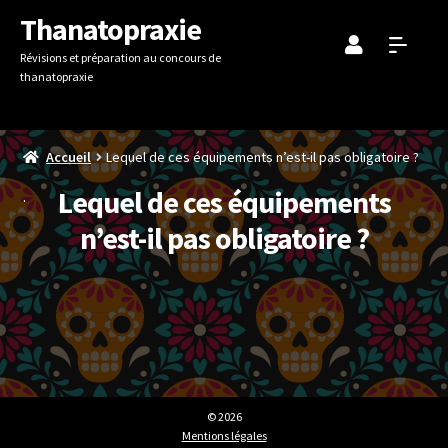
Aller
Aller
Thanatopraxie
à
au
Révisions et préparation au concours de
la
contenu
thanatopraxie
navigation
Accueil
Lequel de ces équipements n’est-il pas obligatoire ?
Lequel de ces équipements
n’est-il pas obligatoire ?
© 2026
Mentions légales