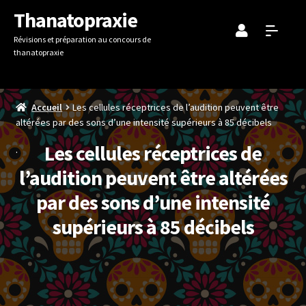
Aller
Aller
Thanatopraxie
à
au
Révisions et préparation au concours de
la
contenu
thanatopraxie
navigation
Accueil
Les cellules réceptrices de l’audition peuvent être
altérées par des sons d’une intensité supérieurs à 85 décibels
Les cellules réceptrices de
l’audition peuvent être altérées
par des sons d’une intensité
supérieurs à 85 décibels