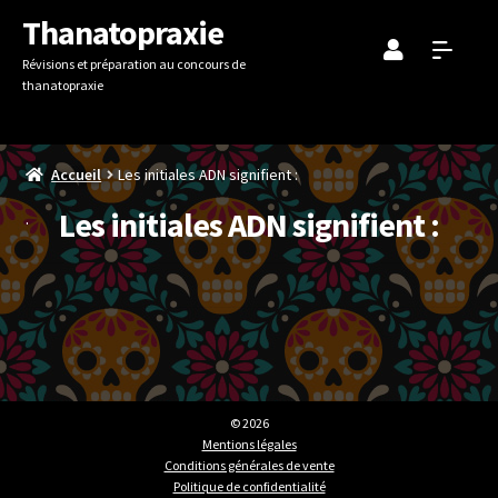
Aller
Aller
Thanatopraxie
à
au
Révisions et préparation au concours de
la
contenu
thanatopraxie
navigation
Accueil
Les initiales ADN signifient :
Les initiales ADN signifient :
© 2026
Mentions légales
Conditions générales de vente
Politique de confidentialité