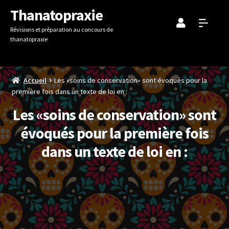
Aller
Aller
Thanatopraxie
à
au
Révisions et préparation au concours de
la
contenu
thanatopraxie
navigation
Accueil
Les «soins de conservation» sont évoqués pour la
première fois dans un texte de loi en :
Les «soins de conservation» sont
évoqués pour la première fois
dans un texte de loi en :