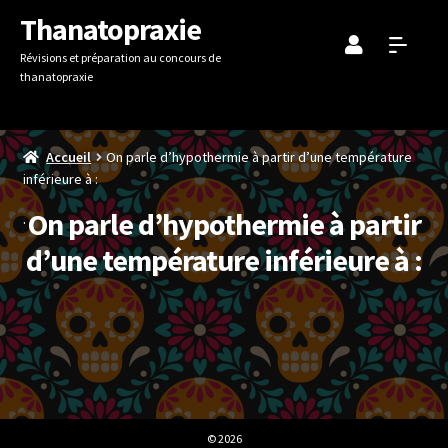
Aller
Aller
Thanatopraxie
à
au
Révisions et préparation au concours de
la
contenu
thanatopraxie
navigation
Accueil
On parle d’hypothermie à partir d’une température
inférieure à :
On parle d’hypothermie à partir
d’une température inférieure à :
© 2026