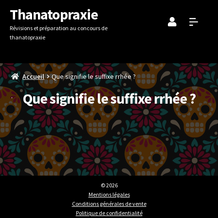
Aller
Aller
Thanatopraxie
à
au
Révisions et préparation au concours de
la
contenu
thanatopraxie
navigation
Accueil
Que signifie le suffixe rrhée ?
Que signifie le suffixe rrhée ?
© 2026
Mentions légales
Conditions générales de vente
Politique de confidentialité